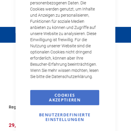
personenbezogenen Daten. Die
Ihnen viel Spaß beim Stöbern.
Cookies werden genutzt, um Inhalte
und Anzeigen zu personalisieren,
Ihr Schmitz Cargobull Team
Funktionen für soziale Medien
anbieten zu können und Zugriffe auf
unsere Website zu analysieren. Diese
Bestseller & Sonderaktionen
Einwilligung ist freiwillig. Für die
Produktslider mit 4 Artikeln
Nutzung unserer Website sind die
optionalen Cookies nicht dringend
erforderlich, können aber Ihre
Besucher-Erfahrung beeinträchtigen.
Wenn Sie mehr wissen möchten, lesen
Sie bitte die Datenschutzerklärung.
COOKIES
AKZEPTIEREN
Regenponcho
Maßband
BENUTZERDEFINIERTE
EINSTELLUNGEN
29,00 €
15,08 €
37,18 €