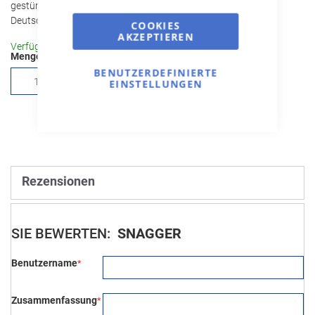
gestürztem Schmitz Cargobull Logo in silber; hergestellt in
Deutschland.
COOKIES
AKZEPTIEREN
Verfügbar
Menge
BENUTZERDEFINIERTE
In den Warenkorb
EINSTELLUNGEN
Rezensionen
SIE BEWERTEN:
SNAGGER
Benutzername
Zusammenfassung