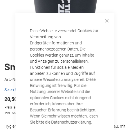
Close
Diese Webseite verwendet Cookies zur
Cookie
Bar
Verarbeitung von
Endgeräteinformationen und
personenbezogenen Daten. Die
Cookies werden genutzt, um Inhalte
und Anzeigen zu personalisieren,
Zum
Snagger
Funktionen für soziale Medien
Anfang
anbieten zu können und Zugriffe auf
der
unsere Website zu analysieren. Diese
Art.-Nr.
1529561
Bildgalerie
Einwilligung ist freiwillig. Für die
springen
Seien Sie der Erste, der dieses Produkt bewertet
Nutzung unserer Website sind die
optionalen Cookies nicht dringend
20,50 €
erforderlich, können aber Ihre
Preis je Stück
Besucher-Erfahrung beeinträchtigen.
inkl. MwSt., zzgl.
Versandkosten
Wenn Sie mehr wissen möchten, lesen
Sie bitte die Datenschutzerklärung.
Hygienischer und stylischer Snackspender; Farbe: schwarz-blau; mit