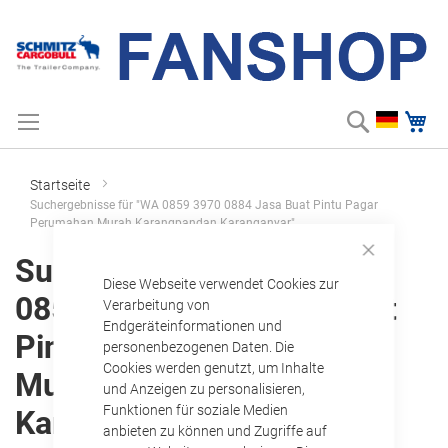
Suche
Me
Zum
Suchbegriff einge
Inhalt
springen
Startseite
Suchergebnisse für "WA 0859 3970 0884 Jasa Buat Pintu Pagar
Perumahan Murah Karangpandan Karanganyar"
Suchergebnisse für "WA
Close
Diese Webseite verwendet Cookies zur
Cookie
0859 3970 0884 Jasa Buat
Bar
Verarbeitung von
Endgeräteinformationen und
Pintu Pagar Perumahan
personenbezogenen Daten. Die
Cookies werden genutzt, um Inhalte
Murah Karangpandan
und Anzeigen zu personalisieren,
Funktionen für soziale Medien
Karanganyar"
anbieten zu können und Zugriffe auf