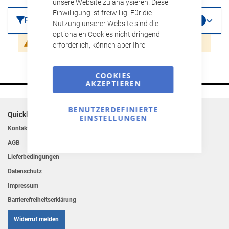
unsere Website zu analysieren. Diese
Einwilligung ist freiwillig. Für die
Filter
1
Nutzung unserer Website sind die
optionalen Cookies nicht dringend
Ihre Suche ergab keine Treffer.
erforderlich, können aber Ihre
Besucher-Erfahrung beeinträchtigen.
Wenn Sie mehr wissen möchten, lesen
COOKIES
Sie bitte die Datenschutzerklärung.
AKZEPTIEREN
BENUTZERDEFINIERTE
Quicklinks
EINSTELLUNGEN
Kontakt
AGB
Lieferbedingungen
Datenschutz
Impressum
Barrierefreiheitserklärung
Widerruf melden