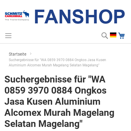
Suche
Me
Zum
Suchbegriff einge
Inhalt
springen
Startseite
Suchergebnisse für "WA 0859 3970 0884 Ongkos Jasa Kusen
Aluminium Alcomex Murah Magelang Selatan Magelang"
Suchergebnisse für "WA
0859 3970 0884 Ongkos
Jasa Kusen Aluminium
Alcomex Murah Magelang
Selatan Magelang"