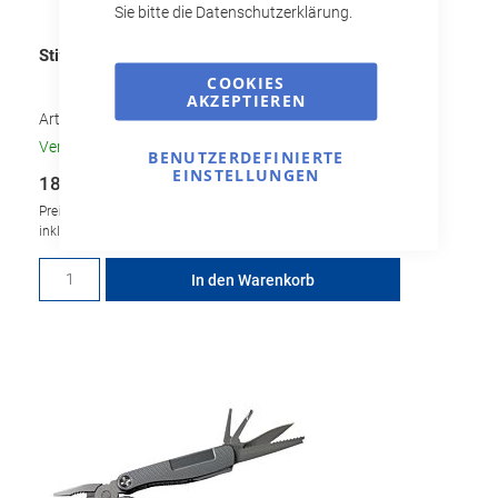
Sie bitte die Datenschutzerklärung.
Stiftschraubendreher 13-in-1
COOKIES
AKZEPTIEREN
Art.-Nr.
1529686
Verfügbar
BENUTZERDEFINIERTE
EINSTELLUNGEN
18,75 €
Preis je Stück
inkl. MwSt., zzgl.
Versandkosten
Menge für Stiftschraubendreher 13-in-1
In den Warenkorb