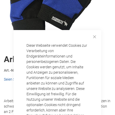
Close
Diese Webseite verwendet Cookies zur
Cookie
Bar
Verarbeitung von
Zum
Endgeräteinformationen und
Arbeitshandschuhe
Anfang
personenbezogenen Daten. Die
der
Cookies werden genutzt, um Inhalte
Art.-Nr.
700017G
Bildgalerie
und Anzeigen zu personalisieren,
springen
Funktionen für soziale Medien
Seien Sie der Erste, der dieses Produkt bewertet
anbieten zu können und Zugriffe auf
unsere Website zu analysieren. Diese
Einwilligung ist freiwillig. Für die
Nutzung unserer Website sind die
Arbeitshandschuh aus Clarino-Leder mit robusten Stoffeinsätzen in
optionalen Cookies nicht dringend
schwarz und blau; mit Klettverschluss und Touchscreen-Funktion
erforderlich, können aber Ihre
an 2 Fingern; inklusive Schmitz Cargobull Logodruck auf dem