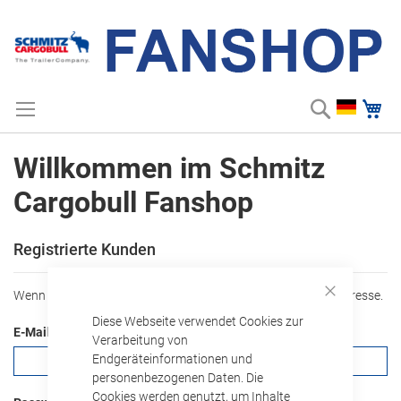
Suche
Me
Zum
Suchbegriff einge
Inhalt
springen
Willkommen im Schmitz
Cargobull Fanshop
Registrierte Kunden
ANMELDEDATEN
Wenn Sie ein Konto haben, melden Sie sich mit Ihrer e-Mail-Adresse.
Close
Diese Webseite verwendet Cookies zur
Cookie
E-Mail
Bar
Verarbeitung von
Endgeräteinformationen und
personenbezogenen Daten. Die
Cookies werden genutzt, um Inhalte