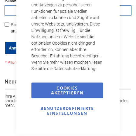
Passwort
und Anzeigen zu personalisieren,
Funktionen für soziale Medien
anbieten zu können und Zugriffe auf
unsere Website zu analysieren. Diese
Passwort
Einwilligung ist freiwillig. Für die
anzeigen
Nutzung unserer Website sind die
optionalen Cookies nicht dringend
Passwort vergessen?
Anmelden
erforderlich, können aber Ihre
Besucher-Erfahrung beeinträchtigen.
Wenn Sie mehr wissen möchten, lesen
Sie bitte die Datenschutzerklärung.
Neue Kunden
COOKIES
AKZEPTIEREN
Ihre Anmeldung hat viele Vorteile: schnellerer Bestellvorgang,
speichern von mehreren Adressen, Sendungsverfolgung und vieles
mehr.
BENUTZERDEFINIERTE
EINSTELLUNGEN
Ein Konto erstellen