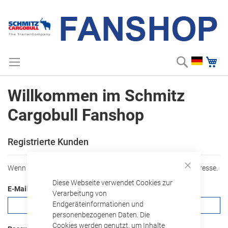
Suche
Me
Zum
Suchbegriff einge
Inhalt
springen
Willkommen im Schmitz
Cargobull Fanshop
Registrierte Kunden
ANMELDEDATEN
Wenn Sie ein Konto haben, melden Sie sich mit Ihrer e-Mail-Adresse.
Close
Diese Webseite verwendet Cookies zur
Cookie
E-Mail
Bar
Verarbeitung von
Endgeräteinformationen und
personenbezogenen Daten. Die
Cookies werden genutzt, um Inhalte