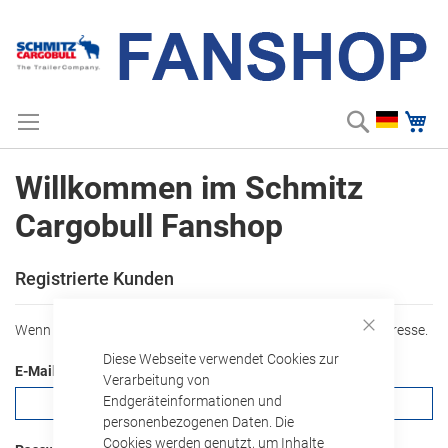
Suche
Me
Zum
Suchbegriff einge
Inhalt
springen
Willkommen im Schmitz
Cargobull Fanshop
Registrierte Kunden
ANMELDEDATEN
Wenn Sie ein Konto haben, melden Sie sich mit Ihrer e-Mail-Adresse.
Close
Diese Webseite verwendet Cookies zur
Cookie
E-Mail
Bar
Verarbeitung von
Endgeräteinformationen und
personenbezogenen Daten. Die
Cookies werden genutzt, um Inhalte