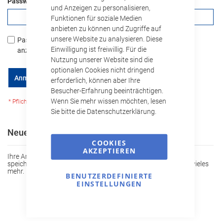
Passwort
und Anzeigen zu personalisieren,
Funktionen für soziale Medien
anbieten zu können und Zugriffe auf
unsere Website zu analysieren. Diese
Passwort
Einwilligung ist freiwillig. Für die
anzeigen
Nutzung unserer Website sind die
optionalen Cookies nicht dringend
Passwort vergessen?
Anmelden
erforderlich, können aber Ihre
Besucher-Erfahrung beeinträchtigen.
Wenn Sie mehr wissen möchten, lesen
Sie bitte die Datenschutzerklärung.
Neue Kunden
COOKIES
AKZEPTIEREN
Ihre Anmeldung hat viele Vorteile: schnellerer Bestellvorgang,
speichern von mehreren Adressen, Sendungsverfolgung und vieles
mehr.
BENUTZERDEFINIERTE
EINSTELLUNGEN
Ein Konto erstellen