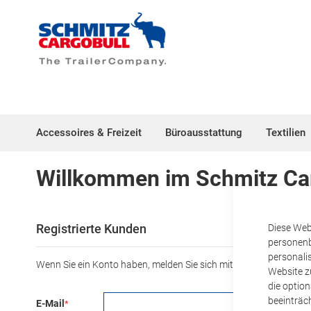
Accessoires & Freizeit
Büroausstattung
Textilien
Willkommen im Schmitz Ca
Registrierte Kunden
Diese Web
personenb
personali
ANMELDEDATEN
Wenn Sie ein Konto haben, melden Sie sich mit Ihrer e-Mail-Adres
Website zu
die optio
beeinträc
E-Mail