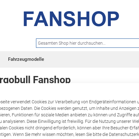
Suche
Fahrzeugmodelle
rgobull Fanshop
Neue Kunden
seite verwendet Cookies zur Verarbeitung von Endgeräteinformationen 
ezogenen Daten. Die Cookies werden genutzt, um Inhalte und Anzeigen 
sieren, Funktionen für soziale Medien anbieten zu können und Zugriffe au
Ihre Anmeldung hat viele Vorteile
se.
 analysieren. Diese Einwilligung ist freiwillig. Für die Nutzung unserer We
Sendungsverfolgung und vieles m
nalen Cookies nicht dringend erforderlich, können aber Ihre Besucher-Erf
htigen. Wenn Sie mehr wissen möchten, lesen Sie bitte die Datenschutzerk
Ein Konto erstellen