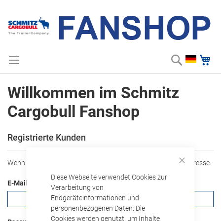
Suche
Me
Zum
Suchbegriff einge
Inhalt
springen
Willkommen im Schmitz
Cargobull Fanshop
Registrierte Kunden
ANMELDEDATEN
Wenn Sie ein Konto haben, melden Sie sich mit Ihrer e-Mail-Adresse.
Close
Diese Webseite verwendet Cookies zur
Cookie
E-Mail
Bar
Verarbeitung von
Endgeräteinformationen und
personenbezogenen Daten. Die
Cookies werden genutzt, um Inhalte