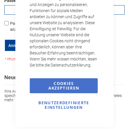
Passwort
und Anzeigen zu personalisieren,
Funktionen für soziale Medien
anbieten zu können und Zugriffe auf
unsere Website zu analysieren. Diese
Passwort
Einwilligung ist freiwillig. Für die
anzeigen
Nutzung unserer Website sind die
optionalen Cookies nicht dringend
Passwort vergessen?
Anmelden
erforderlich, können aber Ihre
Besucher-Erfahrung beeinträchtigen.
Wenn Sie mehr wissen möchten, lesen
Sie bitte die Datenschutzerklärung.
Neue Kunden
COOKIES
AKZEPTIEREN
Ihre Anmeldung hat viele Vorteile: schnellerer Bestellvorgang,
speichern von mehreren Adressen, Sendungsverfolgung und vieles
mehr.
BENUTZERDEFINIERTE
EINSTELLUNGEN
Ein Konto erstellen