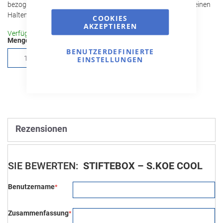
bezogen mit 100 g Feinleinpapier; Ausführung: gestanzt mit feinen
Haltenasen.
COOKIES
AKZEPTIEREN
Verfügbar
Menge
BENUTZERDEFINIERTE
In den Warenkorb
EINSTELLUNGEN
Rezensionen
SIE BEWERTEN:
STIFTEBOX – S.KOE COOL
Benutzername
Zusammenfassung