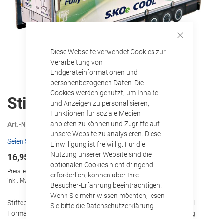
Close
Diese Webseite verwendet Cookies zur
Cookie
Bar
Verarbeitung von
Endgeräteinformationen und
personenbezogenen Daten. Die
Cookies werden genutzt, um Inhalte
Zum
Stiftebox – S.KOe COOL
und Anzeigen zu personalisieren,
Anfang
Funktionen für soziale Medien
der
anbieten zu können und Zugriffe auf
Art.-Nr.
1516837
Bildgalerie
unsere Website zu analysieren. Diese
springen
Seien Sie der Erste, der dieses Produkt bewertet
Einwilligung ist freiwillig. Für die
Nutzung unserer Website sind die
16,95 €
optionalen Cookies nicht dringend
Preis je Stück
erforderlich, können aber Ihre
inkl. MwSt., zzgl.
Versandkosten
Besucher-Erfahrung beeinträchtigen.
Wenn Sie mehr wissen möchten, lesen
Stiftebox im Tableau zum zusammenbauen; Motiv: S.KOe COOL;
Sie bitte die Datenschutzerklärung.
Format: 210 x 297 mm; Material: 1,9 mm Graupappe beidseitig